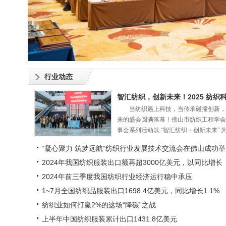
行业动态
当纺织遇上科技，当传承碰撞创新，
来的盛会圆满落幕！佛山市纺织工程学会
事会系列活动以 “智汇纺织・创新未来” 为核
“凝心聚力 筑梦远航”纺织行业发展技术交流会在佛山成功举
办
2024年我国纺织服装出口额再超3000亿美元，以同比增长
2.8%实现完美收官
2024年前三季度我国纺织行业经济运行稳中承压
1~7月全国纺织品服装出口1698.4亿美元，同比增长1.1%
纺织业如何打赢2%的这场“降碳”之战
上半年中国纺织服装累计出口1431.8亿美元